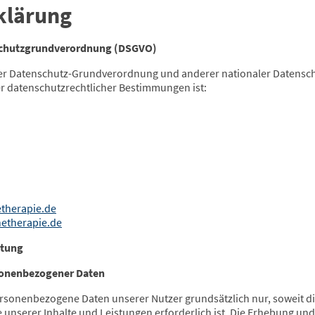
klärung
schutzgrundverordnung (DSGVO)
der Datenschutz-Grundverordnung und anderer nationaler Datensc
er datenschutzrechtlicher Bestimmungen ist:
therapie.de
etherapie.de
itung
sonenbezogener Daten
onenbezogene Daten unserer Nutzer grundsätzlich nur, soweit dies
 unserer Inhalte und Leistungen erforderlich ist. Die Erhebung u