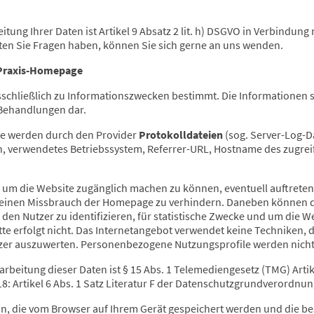
ung Ihrer Daten ist Artikel 9 Absatz 2 lit. h) DSGVO in Verbindung mit
ten Sie Fragen haben, können Sie sich gerne an uns wenden.
 Praxis-Homepage
sschließlich zu Informationszwecken bestimmt. Die Informationen st
 Behandlungen dar.
te werden durch den Provider
Protokolldateien
(sog. Server-Log-Da
, verwendetes Betriebssystem, Referrer-URL, Hostname des zugrei
 um die Website zugänglich machen zu können, eventuell auftrete
inen Missbrauch der Homepage zu verhindern. Daneben können di
 den Nutzer zu identifizieren, für statistische Zwecke und um die 
te erfolgt nicht. Das Internetangebot verwendet keine Techniken, d
tzer auszuwerten. Personenbezogene Nutzungsprofile werden nicht e
rbeitung dieser Daten ist § 15 Abs. 1 Telemediengesetz (TMG) Artikel
8: Artikel 6 Abs. 1 Satz Literatur F der Datenschutzgrundverordnu
n, die vom Browser auf Ihrem Gerät gespeichert werden und die be