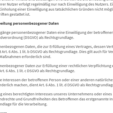
r Nutzer erfolgt regelmäßig nur nach Einwilligung des Nutzers. E
 Einholung einer Einwilligung aus tatsächlichen Gründen nicht mögli
ften gestattet ist.
rbeitung personenbezogener Daten
rgänge personenbezogener Daten eine Einwilligung der betroffenen 
undverordnung (DSGVO) als Rechtsgrundlage.
nenbezogenen Daten, die zur Erfüllung eines Vertrages, dessen Vert
nt Art. 6 Abs. 1 lit. b DSGVO als Rechtsgrundlage. Dies gilt auch für 
 Maßnahmen erforderlich sind.
enbezogener Daten zur Erfüllung einer rechtlichen Verpflichtung er
t. 6 Abs. 1 lit. c DSGVO als Rechtsgrundlage.
ige Interessen der betroffenen Person oder einer anderen natürlich
rlich machen, dient Art. 6 Abs. 1 lit. d DSGVO als Rechtsgrundlag
ng eines berechtigten Interesses unseres Unternehmens oder eines 
drechte und Grundfreiheiten des Betroffenen das erstgenannte Inte
undlage für die Verarbeitung.
auer